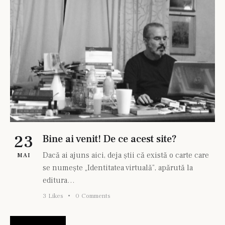
23
Bine ai venit! De ce acest site?
Dacă ai ajuns aici, deja știi că există o carte care
MAI
se numește „Identitatea virtuală”, apărută la
editura…
3
Likes
0
Comments