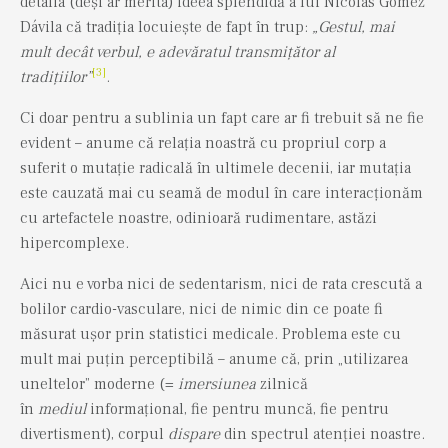
detalia (deși ar merita) ideea splendidă a lui Nicolás Gómez
Dávila că tradiția locuiește de fapt în trup:
„Gestul, mai
mult decât verbul, e adevăratul transmițător al
[3]
tradițiilor”
.
Ci doar pentru a sublinia un fapt care ar fi trebuit să ne fie
evident – anume că relația noastră cu propriul corp a
suferit o mutație radicală în ultimele decenii, iar mutația
este cauzată mai cu seamă de modul în care interacționăm
cu artefactele noastre, odinioară rudimentare, astăzi
hipercomplexe.
Aici nu e vorba nici de sedentarism, nici de rata crescută a
bolilor cardio-vasculare, nici de nimic din ce poate fi
măsurat ușor prin statistici medicale. Problema este cu
mult mai puțin perceptibilă – anume că, prin „utilizarea
uneltelor” moderne (=
imersiunea
zilnică
în
mediul
informațional, fie pentru muncă, fie pentru
divertisment), corpul
dispare
din spectrul atenției noastre.