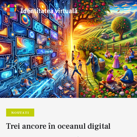
NOUTATI
Trei ancore în oceanul digital