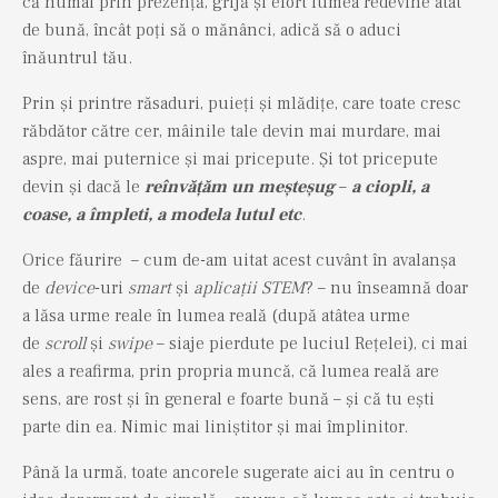
că numai prin prezență, grijă și efort lumea redevine atât
de bună, încât poți să o mănânci, adică să o aduci
înăuntrul tău.
Prin și printre răsaduri, puieți și mlădițe, care toate cresc
răbdător către cer, mâinile tale devin mai murdare, mai
aspre, mai puternice și mai pricepute. Și tot pricepute
devin și dacă le
reînvățăm un meșteșug
–
a ciopli, a
coase, a împleti, a modela lutul etc
.
Orice făurire – cum de-am uitat acest cuvânt în avalanșa
de
device
-uri
smart
și
aplicații STEM
? – nu înseamnă doar
a lăsa urme reale în lumea reală (după atâtea urme
de
scroll
și
swipe
–
siaje pierdute pe luciul Rețelei), ci mai
ales a reafirma, prin propria muncă, că lumea reală are
sens, are rost și în general e foarte bună – și că tu ești
parte din ea. Nimic mai liniștitor și mai împlinitor.
Până la urmă, toate ancorele sugerate aici au în centru o