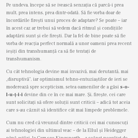
Pe undeva, începe să se ivească senzația că parcă-i prea
mult, prea intens, prea dintr-odată. Să fie vorba doar de
încordările firești unui proces de adaptare? Se poate – iar
în acest caz ar trebui să vedem dacă ritmul și condițiile
adaptării sunt și ele firești. Dar la fel de bine poate să fie
vorba de reacția perfect normală a unor oameni prea recent
ieșiți din transhumanță ca să fie tentați de
transhumanism.
Cu cât tehnologia devine mai invazivă, mai derutantă, mai
„disruptivă”, iar optimismul tehno-entuziaștilor de ieri se
moderează spre scepticism, setea oamenilor de a găsi
s-o-
l-u-ț-i-i
devine din ce în ce mai mare. Și, firește, cei care
sunt solicitați să ofere soluții sunt criticii – adică tot aceia
care s-au căznit să identifice cât mai limpede problemele.
Cum nu cred că vreunul dintre criticii cei mai cunoscuți
ai tehnologiei din ultimul veac – de la Ellul și Heidegger
până astăzi, la Carr sau Kingsnorth – a scăpat neagățat de