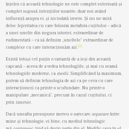
înțeles că această tehnologie ne este complet exterioară și
complet supusă intențiilor noastre, doar noi având
influență asupra ei, și niciodată invers. Și nu ne miră
deloc lejeritatea cu care folosim metafora cuțitului – adică
a unei unelte din negura istoriei, extraordinar de
rudimentară – ca să definim „uneltele” extraordinar de
[2]
complexe cu care interacționăm azi.
Există totuși cel puțin o variantă de a ieși din această
capcană – aceea de a vedea tehnologiile, și mai cu seamă
tehnologiile moderne, ca
medii
. Simplificând la maximum,
putem să definim tehnologia de azi ca pe ceva cu care
interacționezi ca printr-o scufundare. Nu printr-o
manipulare „mecanică”, precum în cazul cuțitului, ci
prin
imersie
.
Dacă unealta presupune mereu o oarecare
separare
între
mine și tehnologie, ei bine, cu mediul tehnologic
mă
contopesc
, tind să devin parte din el. Modific ceva în el