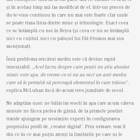
și în același timp mă las modificat de el, într-un proces de
du-te-vino continuu în care nu mai este foarte clar unde
se poate trasa linia dintre mine și tehnologie. Exact ceea
ce se întâmplă cu noi în Rețea (și ceea ce nu se întâmplă
nici cu cuțitul, nici cu paloșul lui Făt-Frumos mai sus
menționat).
Însă problema oricărui mediu este că devine rapid
insesizabil.
„Acel lucru despre care peștii nu știu absolut
nimic este apa, de vreme ce ei nu au nici un anti-mediu
care să le permită să perceapă elementul în care trăiesc
”,
explica McLuhan încă de-acum vreo jumătate de secol.
Ne adaptăm ușor, ne bălăcim veseli în apa care acum câteva
minute ne făcea pielea de găină, de la primele postări
timide ajungem pe nesimțite experți în configurarea
propriului profil de „creator digital”. Prin urmare, vom fi
din ce în ce mai puțin atenți la limitările pe care ni le