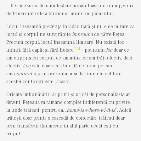
–, fie că e vorba de o încleștare miraculoasă cu un înger ori
de truda cuminte a bunicilor muncind pământul.
Locul înseamnă prezență înrădăcinată și nu e de mirare că
locul și corpul ne sunt răpite
împreună
de către Rețea.
Precum corpul, locul înseamnă limitare. Nu există loc
[11]
infinit, fără capăt și fără hotare
– pot numi
loc
doar ce-
am cuprins cu corpul, ce am atins, ce am trăit efectiv, deci
afectiv.
Loc
este doar acea bucată de lume pe care
am
conturat
-o prin prezența mea. Iar numele cel bun
acestei conturări este „acasă”.
Oricâte îmbunătățiri ar primi și oricât de personalizată ar
deveni, Rețeaua va rămâne complet indiferentă cu privire
la unde trăiești; pentru ea, „
home-is-where-wi-fi-is
”. Adică
trăiești doar printr-o cascadă de conectări, trăiești doar
prin transferul tău mereu în altă parte decât ești cu
trupul.