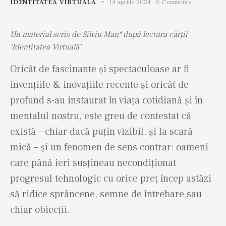
IDENTITATEA VIRTUALA
14 aprilie 2024
0
Comments
Un material scris de Silviu Man* după lectura cărții
‘Identitatea Virtuală’
Oricât de fascinante și spectaculoase ar fi
invențiile & inovațiile recente și oricât de
profund s-au instaurat în viața cotidiană și în
mentalul nostru, este greu de contestat că
există – chiar dacă puțin vizibil, și la scară
mică – și un fenomen de sens contrar: oameni
care până ieri susțineau necondiționat
progresul tehnologic cu orice preț încep astăzi
să ridice sprâncene, semne de întrebare sau
chiar obiecții.