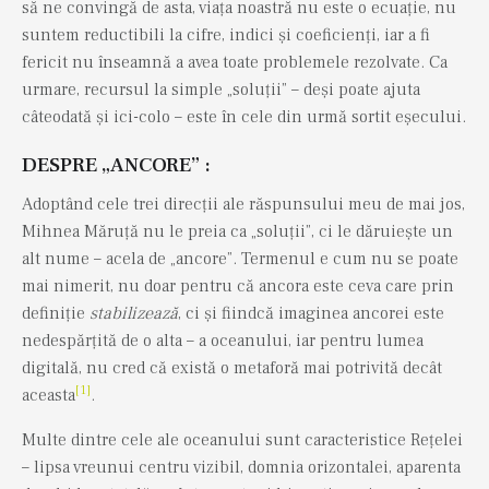
să ne convingă de asta, viața noastră nu este o ecuație, nu
suntem reductibili la cifre, indici și coeficienți, iar a fi
fericit nu înseamnă a avea toate problemele rezolvate. Ca
urmare, recursul la simple „soluții” – deși poate ajuta
câteodată și ici-colo – este în cele din urmă sortit eșecului.
DESPRE „ANCORE” :
Adoptând cele trei direcții ale răspunsului meu de mai jos,
Mihnea Măruță nu le preia ca „soluții”, ci le dăruiește un
alt nume – acela de „ancore”. Termenul e cum nu se poate
mai nimerit, nu doar pentru că ancora este ceva care prin
definiție
stabilizează
, ci și fiindcă imaginea ancorei este
nedespărțită de o alta – a oceanului, iar pentru lumea
digitală, nu cred că există o metaforă mai potrivită decât
[1]
aceasta
.
Multe dintre cele ale oceanului sunt caracteristice Rețelei
– lipsa vreunui centru vizibil, domnia orizontalei, aparenta