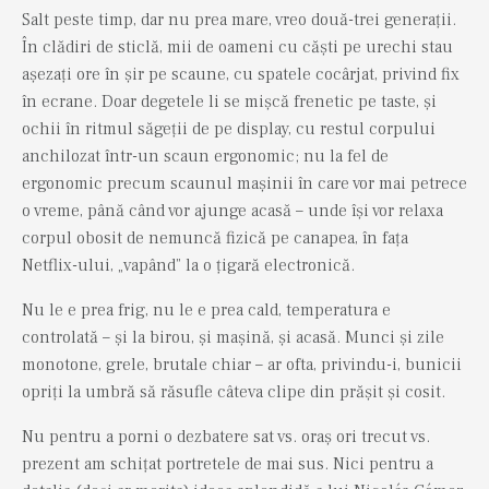
Salt peste timp, dar nu prea mare, vreo două-trei generații.
În clădiri de sticlă, mii de oameni cu căști pe urechi stau
așezați ore în șir pe scaune, cu spatele cocârjat, privind fix
în ecrane. Doar degetele li se mișcă frenetic pe taste, și
ochii în ritmul săgeții de pe display, cu restul corpului
anchilozat într-un scaun ergonomic; nu la fel de
ergonomic precum scaunul mașinii în care vor mai petrece
o vreme, până când vor ajunge acasă – unde își vor relaxa
corpul obosit de nemuncă fizică pe canapea, în fața
Netflix-ului, „vapând” la o țigară electronică.
Nu le e prea frig, nu le e prea cald, temperatura e
controlată – și la birou, și mașină, și acasă. Munci și zile
monotone, grele, brutale chiar – ar ofta, privindu-i, bunicii
opriți la umbră să răsufle câteva clipe din prășit și cosit.
Nu pentru a porni o dezbatere sat vs. oraș ori trecut vs.
prezent am schițat portretele de mai sus. Nici pentru a