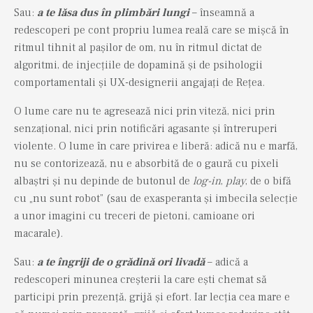
Sau:
a te lăsa dus în plimbări lungi
– înseamnă a
redescoperi pe cont propriu lumea reală care se mișcă în
ritmul tihnit al pașilor de om, nu în ritmul dictat de
algoritmi, de injecțiile de dopamină și de psihologii
comportamentali și UX-designerii angajați de Rețea.
O lume care nu te agresează nici prin viteză, nici prin
senzațional, nici prin notificări agasante și întreruperi
violente. O lume în care privirea e liberă: adică nu e marfă,
nu se contorizează, nu e absorbită de o gaură cu pixeli
albaștri și nu depinde de butonul de
log-in
,
play
, de o bifă
cu „nu sunt robot” (sau de exasperanta și imbecila selecție
a unor imagini cu treceri de pietoni, camioane ori
macarale).
Sau:
a te îngriji de o grădină ori livadă
– adică a
redescoperi minunea creșterii la care ești chemat să
participi prin prezență, grijă și efort. Iar lecția cea mare e