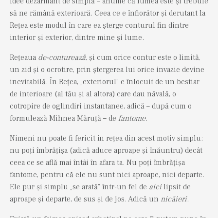
idee dezarmant de simplă – anume că lumea este și trebuie
să ne rămână exterioară. Ceea ce e înfiorător și derutant la
Rețea este modul în care ea șterge conturul fin dintre
interior și exterior, dintre mine și lume.
Rețeaua
de-conturează
, și cum orice contur este o limită,
un zid și o ocrotire, prin ștergerea lui orice invazie devine
inevitabilă. În Rețea, „exteriorul” e înlocuit de un bestiar
de interioare (al tău și al altora) care dau năvală, o
cotropire de oglindiri instantanee, adică – după cum o
formulează Mihnea Măruță – de
fantome
.
Nimeni nu poate fi fericit în rețea din acest motiv simplu:
nu poți îmbrățișa (adică aduce aproape și înăuntru) decât
ceea ce se află mai întâi în afara ta. Nu poți îmbrățișa
fantome, pentru că ele nu sunt nici aproape, nici departe.
Ele pur și simplu „se arată” într-un fel de
aici
lipsit de
aproape și departe, de sus și de jos. Adică un
nicăieri
.