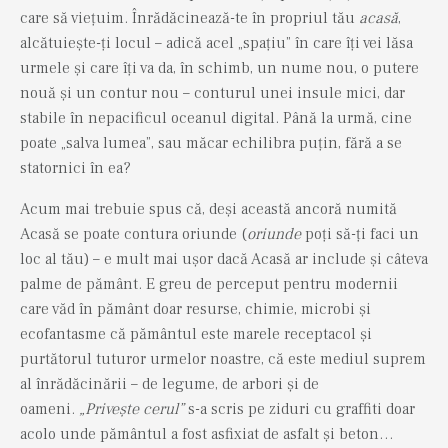
care să viețuim. Înrădăcinează-te în propriul tău
acasă
,
alcătuiește-ți locul – adică acel „spațiu” în care îți vei lăsa
urmele și care îți va da, în schimb, un nume nou, o putere
nouă și un contur nou – conturul unei insule mici, dar
stabile în nepacificul oceanul digital. Până la urmă, cine
poate „salva lumea”, sau măcar echilibra puțin, fără a se
statornici în ea?
Acum mai trebuie spus că, deși această ancoră numită
Acasă se poate contura oriunde (
oriunde
poți să-ți faci un
loc al tău) – e mult mai ușor dacă Acasă ar include și câteva
palme de pământ. E greu de perceput pentru modernii
care văd în pământ doar resurse, chimie, microbi și
ecofantasme că pământul este marele receptacol și
purtătorul tuturor urmelor noastre, că este mediul suprem
al înrădăcinării – de legume, de arbori și de
oameni.
„Privește cerul”
s-a scris pe ziduri cu graffiti doar
acolo unde pământul a fost asfixiat de asfalt și beton…