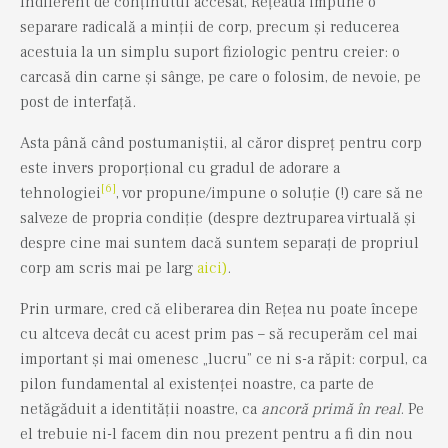
Indiferent de conținutul accesat, Rețeaua impune o
separare radicală a minții de corp, precum și reducerea
acestuia la un simplu suport fiziologic pentru creier: o
carcasă din carne și sânge, pe care o folosim, de nevoie, pe
post de interfață.
Asta până când postumaniștii, al căror dispreț pentru corp
este invers proporțional cu gradul de adorare a
[6]
tehnologiei
, vor propune/impune o soluție (!) care să ne
salveze de propria condiție (despre deztruparea virtuală și
despre cine mai suntem dacă suntem separați de propriul
corp am scris mai pe larg
aici)
.
Prin urmare, cred că eliberarea din Rețea nu poate începe
cu altceva decât cu acest prim pas – să recuperăm cel mai
important și mai omenesc „lucru” ce ni s-a răpit: corpul, ca
pilon fundamental al existenței noastre, ca parte de
netăgăduit a identității noastre, ca
ancoră primă în real
. Pe
el trebuie ni-l facem din nou prezent pentru a fi din nou