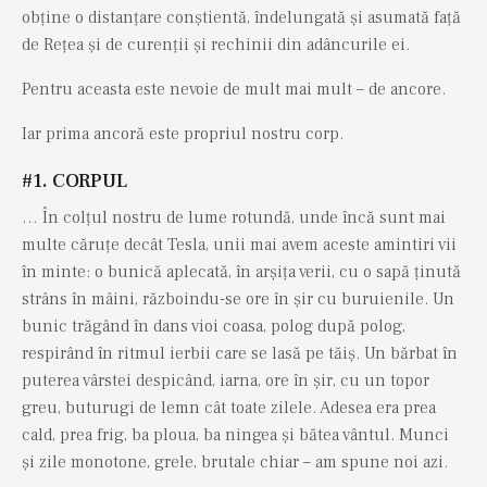
obține o distanțare conștientă, îndelungată și asumată față
de Rețea și de curenții și rechinii din adâncurile ei.
Pentru aceasta este nevoie de mult mai mult – de ancore.
Iar prima ancoră este propriul nostru corp.
#1. CORPUL
… În colțul nostru de lume rotundă, unde încă sunt mai
multe căruțe decât Tesla, unii mai avem aceste amintiri vii
în minte: o bunică aplecată, în arșița verii, cu o sapă ținută
strâns în mâini, războindu-se ore în șir cu buruienile. Un
bunic trăgând în dans vioi coasa, polog după polog,
respirând în ritmul ierbii care se lasă pe tăiș. Un bărbat în
puterea vârstei despicând, iarna, ore în șir, cu un topor
greu, buturugi de lemn cât toate zilele. Adesea era prea
cald, prea frig, ba ploua, ba ningea și bătea vântul. Munci
și zile monotone, grele, brutale chiar – am spune noi azi.