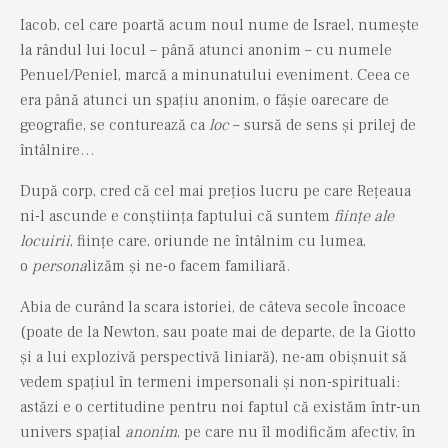
Iacob, cel care poartă acum noul nume de Israel, numește
la rândul lui locul – până atunci anonim – cu numele
Penuel/Peniel, marcă a minunatului eveniment. Ceea ce
era până atunci un spațiu anonim, o fâșie oarecare de
geografie, se conturează ca
loc
– sursă de sens și prilej de
întâlnire…
După corp, cred că cel mai prețios lucru pe care Rețeaua
ni-l ascunde e conștiința faptului că suntem
ființe ale
locuirii
, ființe care, oriunde ne întâlnim cu lumea,
o
persona
lizăm și ne-o facem familiară.
Abia de curând la scara istoriei, de câteva secole încoace
(poate de la Newton, sau poate mai de departe, de la Giotto
și a lui explozivă perspectivă liniară), ne-am obișnuit să
vedem spațiul în termeni impersonali și non-spirituali:
astăzi e o certitudine pentru noi faptul că existăm într-un
univers spațial
anonim
, pe care nu îl modificăm afectiv, în