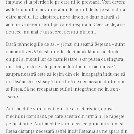
impune și la pierderile pe care ni le provoacă. Vom deveni
astfel cu mult mai vulnerabili. Raportul de forțe va înclina
către mediu, iar adaptarea ne va deveni a doua natură și
adicție, va deveni aerul pe care-l respirăm. Ceea ce deja se
petrece, nu mai e un secret pentru nimeni.
Dacă tehnologiile de azi – și mai cu seamă Rețeaua – sunt
mai mult
medii
decât unelte, deci modelându-ne după
chipul și modul lor de manifestare, s-ar putea ca singura
noastră șansă de a le percepe felul în care acționează
asupra noastră este să ieșim din ele, încăpățânându-ne să
nu lăsăm să se șteargă linia fină de demarcație dintre noi
și Rețea. Să ne recăpătăm suflul integrându-ne în
anti-
medii
.
Anti-mediile sunt medii cu alte caracteristici, opuse
mediului dominant, pe care acesta din urmă ni le răpește
pe nesimțite. Anti-mediile sunt ceea ce pune între noi și
Rețea distanța necesară astfel încât Rețeaua să ne apară din