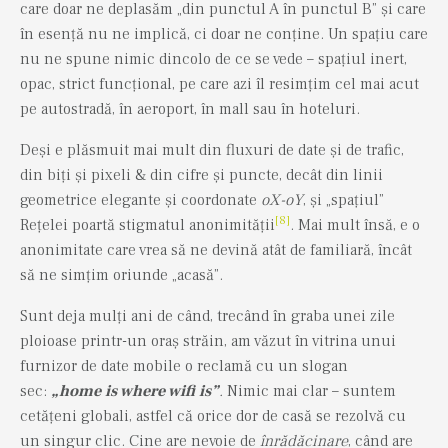
care doar ne deplasăm „din punctul A în punctul B” și care
în esență nu ne implică, ci doar ne conține. Un spațiu care
nu ne spune nimic dincolo de ce se vede – spațiul inert,
opac, strict funcțional, pe care azi îl resimțim cel mai acut
pe autostradă, în aeroport, în mall sau în hoteluri.
Deși e plăsmuit mai mult din fluxuri de date și de trafic,
din biți și pixeli & din cifre și puncte, decât din linii
geometrice elegante și coordonate
oX-oY
, și „spațiul”
[8]
Rețelei poartă stigmatul anonimității
. Mai mult însă, e o
anonimitate care vrea să ne devină atât de familiară, încât
să ne simțim oriunde „acasă”.
Sunt deja mulți ani de când, trecând în graba unei zile
ploioase printr-un oraș străin, am văzut în vitrina unui
furnizor de date mobile o reclamă cu un slogan
sec:
„
home is where wifi is
”
.
Nimic mai clar – suntem
cetățeni globali, astfel că orice dor de casă se rezolvă cu
un singur clic. Cine are nevoie de
înrădăcinare
, când are