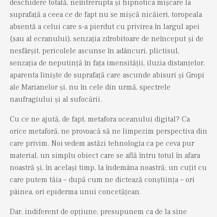
deschidere totală, neîntrerupta și hipnotica mișcare la
suprafață a ceea ce de fapt nu se mișcă nicăieri, toropeala
absentă a celui care s-a pierdut cu privirea în largul apei
(sau al ecranului), senzația zdrobitoare de neînceput și de
nesfârșit, pericolele ascunse în adâncuri, plictisul,
senzația de neputință în fața imensității, iluzia distanțelor,
aparenta liniște de suprafață care ascunde abisuri și Gropi
ale Marianelor și, nu în cele din urmă, spectrele
naufragiului și al sufocării.
Cu ce ne ajută, de fapt, metafora oceanului digital? Ca
orice metaforă, ne provoacă să ne limpezim perspectiva din
care privim. Noi vedem astăzi tehnologia ca pe ceva pur
material, un simplu obiect care se află întru totul în afara
noastră și, în același timp, la îndemâna noastră; un cuțit cu
care putem tăia – după cum ne dictează conștiința – ori
pâinea, ori epiderma unui concetățean.
Dar, indiferent de opțiune, presupunem ca de la sine