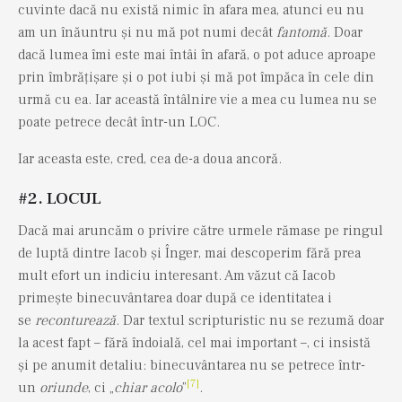
cuvinte dacă nu există nimic în afara mea, atunci eu nu
am un înăuntru și nu mă pot numi decât
fantomă
. Doar
dacă lumea îmi este mai întâi în afară, o pot aduce aproape
prin îmbrățișare și o pot iubi și mă pot împăca în cele din
urmă cu ea. Iar această întâlnire vie a mea cu lumea nu se
poate petrece decât într-un LOC.
Iar aceasta este, cred, cea de-a doua ancoră.
#2. LOCUL
Dacă mai aruncăm o privire către urmele rămase pe ringul
de luptă dintre Iacob și Înger, mai descoperim fără prea
mult efort un indiciu interesant. Am văzut că Iacob
primește binecuvântarea doar după ce identitatea i
se
reconturează
. Dar textul scripturistic nu se rezumă doar
la acest fapt – fără îndoială, cel mai important –, ci insistă
și pe anumit detaliu: binecuvântarea nu se petrece într-
[7]
un
oriunde
, ci „
chiar acolo
”
.