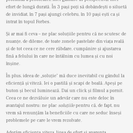
efort de lungă durată. În 3 pași poți să dobândești o siluetă
de invidiat, în 7 pași ajungi celebru, în 10 pași ești ca și
intrat în topul Forbes.
Și ar mai fi ceva – ne plac soluțiile pentru că ne scutesc de
nuanțe, de dileme, de toate zonele pastelate din viața reală
și de tot ceea ce ne cere răbdare, cumpănire și ajustarea
fină a felului în care ne întâlnim cu lumea și cu noi
înșine.
În plus, ideea de „soluție” mă duce inevitabil cu gândul la
eficiență și viteză. Iei o pastilă și scapi de boală. Apeși pe
buton și becul luminează. Dai un click și filmul a pornit.
Ceea ce ne dezvăluie un adevăr care nu este deloc în
avantajul nostru: ne plac
soluțiile
pentru că, de fapt, nu
vrem să renunțăm la beneficiile cu care ne seduc înseși
problemele pe care le vrem rezolvate.
Adorăm eficiența, viteza, lipsa de efort și aparenta