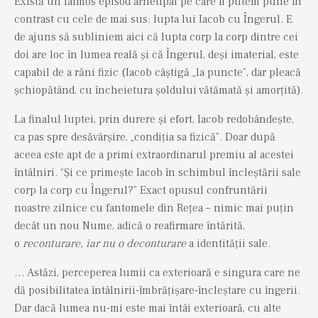
Există un faimos episod arhetipal pe care îl putem pune în
contrast cu cele de mai sus: lupta lui Iacob cu Îngerul. E
de ajuns să subliniem aici că lupta corp la corp dintre cei
doi are loc în lumea reală și că Îngerul, deși imaterial, este
capabil de a răni fizic (Iacob câștigă „la puncte”, dar pleacă
șchiopătând, cu încheietura șoldului vătămată și amorțită).
La finalul luptei, prin durere și efort, Iacob redobândește,
ca pas spre desăvârșire, „condiția sa fizică”. Doar după
aceea este apt de a primi extraordinarul premiu al acestei
întâlniri. “Și ce primește Iacob în schimbul încleștării sale
corp la corp cu Îngerul?” Exact opusul confruntării
noastre zilnice cu fantomele din Rețea – nimic mai puțin
decât un nou Nume, adică o reafirmare întărită,
o
reconturare, iar nu o deconturare
a identității sale.
… Astăzi, perceperea lumii ca exterioară e singura care ne
dă posibilitatea întâlnirii-îmbrățișare-încleștare cu îngerii.
Dar dacă lumea nu-mi este mai întâi exterioară, cu alte