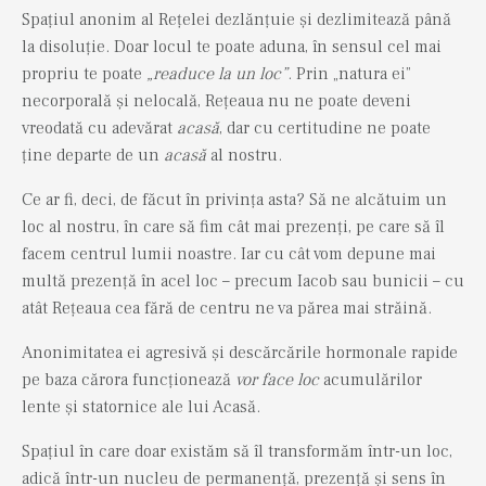
Spațiul anonim al Rețelei dezlănțuie și dezlimitează până
la disoluție. Doar locul te poate aduna, în sensul cel mai
propriu te poate
„readuce la un loc”
. Prin „natura ei”
necorporală și nelocală, Rețeaua nu ne poate deveni
vreodată cu adevărat
acasă
, dar cu certitudine ne poate
ține departe de un
acasă
al nostru.
Ce ar fi, deci, de făcut în privința asta? Să ne alcătuim un
loc al nostru, în care să fim cât mai prezenți, pe care să îl
facem centrul lumii noastre. Iar cu cât vom depune mai
multă prezență în acel loc – precum Iacob sau bunicii – cu
atât Rețeaua cea fără de centru ne va părea mai străină.
Anonimitatea ei agresivă și descărcările hormonale rapide
pe baza cărora funcționează
vor face loc
acumulărilor
lente și statornice ale lui Acasă.
Spațiul în care doar existăm să îl transformăm într-un loc,
adică într-un nucleu de permanență, prezență și sens în