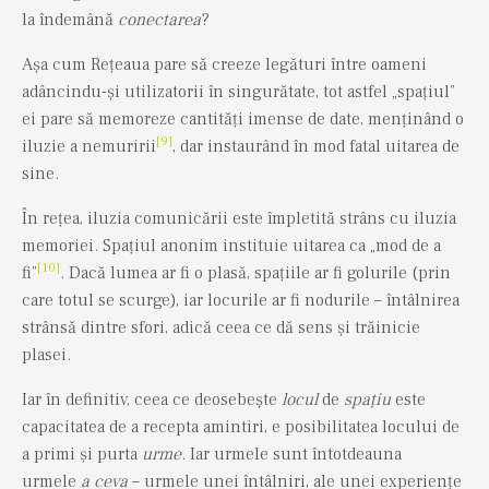
la îndemână
conectarea
?
Așa cum Rețeaua pare să creeze legături între oameni
adâncindu-și utilizatorii în singurătate, tot astfel „spațiul”
ei pare să memoreze cantități imense de date, menținând o
[9]
iluzie a nemuririi
, dar instaurând în mod fatal uitarea de
sine.
În rețea, iluzia comunicării este împletită strâns cu iluzia
memoriei. Spațiul anonim instituie uitarea ca „mod de a
[10]
fi”
. Dacă lumea ar fi o plasă, spațiile ar fi golurile (prin
care totul se scurge), iar locurile ar fi nodurile – întâlnirea
strânsă dintre sfori, adică ceea ce dă sens și trăinicie
plasei.
Iar în definitiv, ceea ce deosebește
locul
de
spațiu
este
capacitatea de a recepta amintiri, e posibilitatea locului de
a primi și purta
urme
. Iar urmele sunt întotdeauna
urmele
a ceva
– urmele unei întâlniri, ale unei experiențe