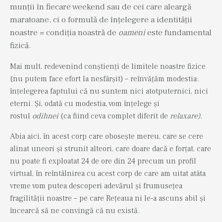
munții în fiecare weekend sau de cei care aleargă
maratoane, ci o formulă de înțelegere a identității
noastre = condiția noastră de
oameni
este fundamental
fizică.
Mai mult, redevenind conștienți de limitele noastre fizice
(nu putem face efort la nesfârșit) – reînvățăm modestia:
înțelegerea faptului că nu suntem nici atotputernici, nici
eterni. Și, odată cu modestia, vom înțelege și
rostul
odihnei
(ca fiind ceva complet diferit de
relaxare).
Abia aici, în acest corp care obosește mereu, care se cere
alinat uneori și strunit alteori, care doare dacă e forțat, care
nu poate fi exploatat 24 de ore din 24 precum un profil
virtual, în reîntâlnirea cu acest corp de care am uitat atâta
vreme vom putea descoperi adevărul și frumusețea
fragilității noastre – pe care Rețeaua ni le-a ascuns abil și
încearcă să ne convingă că nu există.