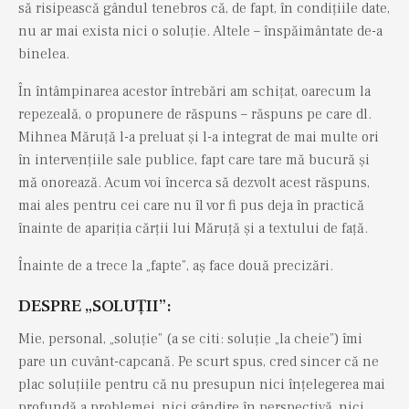
să risipească gândul tenebros că, de fapt, în condițiile date,
nu ar mai exista nici o soluție. Altele – înspăimântate de-a
binelea.
În întâmpinarea acestor întrebări am schițat, oarecum la
repezeală, o propunere de răspuns – răspuns pe care dl.
Mihnea Măruță l-a preluat și l-a integrat de mai multe ori
în intervențiile sale publice, fapt care tare mă bucură și
mă onorează. Acum voi încerca să dezvolt acest răspuns,
mai ales pentru cei care nu îl vor fi pus deja în practică
înainte de apariția cărții lui Măruță și a textului de față.
Înainte de a trece la „fapte”, aș face două precizări.
DESPRE „SOLUȚII”:
Mie, personal, „soluție” (a se citi: soluție „la cheie”) îmi
pare un cuvânt-capcană. Pe scurt spus, cred sincer că ne
plac soluțiile pentru că nu presupun nici înțelegerea mai
profundă a problemei, nici gândire în perspectivă, nici