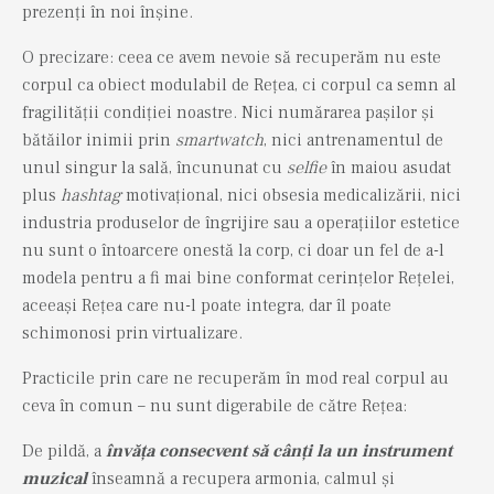
prezenți în noi înșine.
O precizare: ceea ce avem nevoie să recuperăm nu este
corpul ca obiect modulabil de Rețea, ci corpul ca semn al
fragilității condiției noastre. Nici numărarea pașilor și
bătăilor inimii prin
smartwatch
, nici antrenamentul de
unul singur la sală, încununat cu
selfie
în maiou asudat
plus
hashtag
motivațional, nici obsesia medicalizării, nici
industria produselor de îngrijire sau a operațiilor estetice
nu sunt o întoarcere onestă la corp, ci doar un fel de a-l
modela pentru a fi mai bine conformat cerințelor Rețelei,
aceeași Rețea care nu-l poate integra, dar îl poate
schimonosi prin virtualizare.
Practicile prin care ne recuperăm în mod real corpul au
ceva în comun – nu sunt digerabile de către Rețea:
De pildă, a
învăța consecvent să cânți la un instrument
muzical
înseamnă a recupera armonia, calmul și