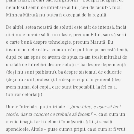
nemilosul semn de întrebare al lui „ce-i de făcut?”, nici
Mihnea Măruță nu putea fi exceptat de la regulă.
De altfel, setea noastră de soluții este atât de intensă, încât
nici nu e nevoie să fii un clasic, precum Ellul, sau să scrii
o carte bună despre tehnologie, precum Măruță. Eu
însumi, în cele câteva comunicări publice pe această temă,
după ce am spus ce aveam de spus, m-am trezit mitraliat de
o rafală de întrebări despre soluții – ba despre dependență
(deși nu sunt psihiatru), ba despre sistemul de educație
(deși nu sunt profesor), ba despre copii, în general (deși
avem numai doi copii, care sunt irepetabili, la fel ca ai
tuturor celorlalți).
Unele întrebări, puțin iritate – „
bine-bine, e ușor să faci
teorie, dar zi concret ce trebuie să facem!
” –, ca și cum un
medic imagist ar fi cel mai în măsură să îți și scoată
apendicele. Altele – puse cumva pripit, ca și cum ar fi vrut