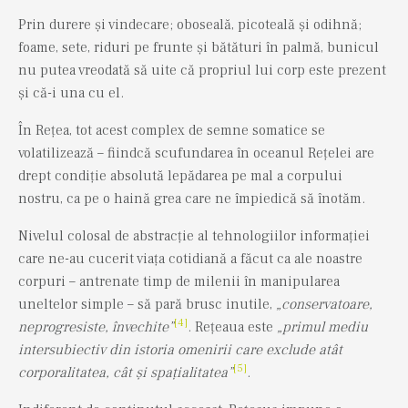
Prin durere și vindecare; oboseală, picoteală și odihnă;
foame, sete, riduri pe frunte și bătături în palmă, bunicul
nu putea vreodată să uite că propriul lui corp este prezent
și că-i una cu el.
În Rețea, tot acest complex de semne somatice se
volatilizează – fiindcă scufundarea în oceanul Rețelei are
drept condiție absolută lepădarea pe mal a corpului
nostru, ca pe o haină grea care ne împiedică să înotăm.
Nivelul colosal de abstracție al tehnologiilor informației
care ne-au cucerit viața cotidiană a făcut ca ale noastre
corpuri – antrenate timp de milenii în manipularea
uneltelor simple – să pară brusc inutile,
„conservatoare,
[4]
neprogresiste, învechite”
. Rețeaua este
„primul mediu
intersubiectiv din istoria omenirii care exclude atât
[5]
corporalitatea, cât și spațialitatea”
.