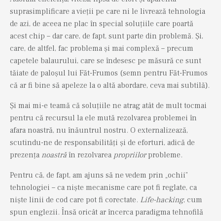
suprasimplificare a vieții pe care ni le livrează tehnologia
de azi, de aceea ne plac în special soluțiile care poartă
acest chip – dar care, de fapt, sunt parte din problemă. Și,
care, de altfel, fac problema și mai complexă – precum
capetele balaurului, care se îndesesc pe măsură ce sunt
tăiate de paloșul lui Făt-Frumos (semn pentru Făt-Frumos
că ar fi bine să apeleze la o altă abordare, ceva mai subtilă).
Și mai mi-e teamă că soluțiile ne atrag atât de mult tocmai
pentru că recursul la ele mută rezolvarea problemei în
afara noastră, nu înăuntrul nostru. O externalizează,
scutindu-ne de responsabilități și de eforturi, adică de
prezența
noastră
în rezolvarea
propriilor
probleme.
Pentru că, de fapt, am ajuns să ne vedem prin „ochii”
tehnologiei – ca niște mecanisme care pot fi reglate, ca
niște linii de cod care pot fi corectate.
Life-hacking
, cum
spun englezii. Însă oricât ar încerca paradigma tehnofilă