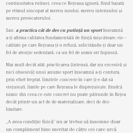
continuitatea rutinei, ceea ce Rețeaua ignoră, fiind bazată
pe ritmul sincopat al mereu noului, mereu intensului și
mereu provocatorului.
Sau:
a practica cât de des cu putință un sport
înseamnă
a-ți afirma calitatea fundamentală de ființă mișcătoare, vie –
calitate pe care Rețeaua ți-o refuză, solicitându-ți doar un
fel de atenție sedentară, ca un fel de somn ori hipnoză.
Mai mult decât atât, practicarea (intensă, dar nu excesivă și
nici obsesivă) unui anume sport înseamnă a-ți contura,
prin efort treptat, limitele
concrete
în care ți-e dat să
viețuiești, limite pe care Rețeaua le disprețuiește, fiindcă
nimic din ceea ce este concret nu poate pătrunde în Rețea
decât printr-un act de de-materializare, deci de dez-
limitare.
„A avea condiție fizică” nu ar trebui să însemne doar
un compliment bine meritat de către cei care urcă