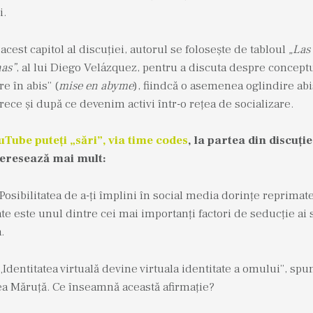
i.
 acest capitol al discuției, autorul se folosește de tabloul
„Las
as”
, al lui Diego Velázquez, pentru a discuta despre concept
e în abis” (
mise en abyme
), fiindcă o asemenea oglindire abi
rece și după ce devenim activi într-o rețea de socializare.
uTube puteți „sări”, via time codes
, la partea din discuți
teresează mai mult:
Posibilitatea de a-ți împlini în social media dorințe reprimate
ate este unul dintre cei mai importanți factori de seducție ai 
.
„Identitatea virtuală devine virtuala identitate a omului”, spu
a Măruță. Ce înseamnă această afirmație?