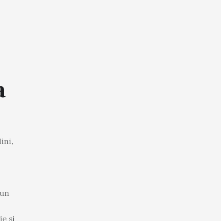
a
ini,
 un
je și