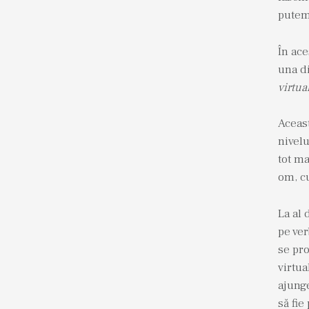
putem 
În ace
una di
virtua
Aceast
nivelu
tot ma
om, cu
La al 
pe ver
se pro
virtua
ajunge
să fie