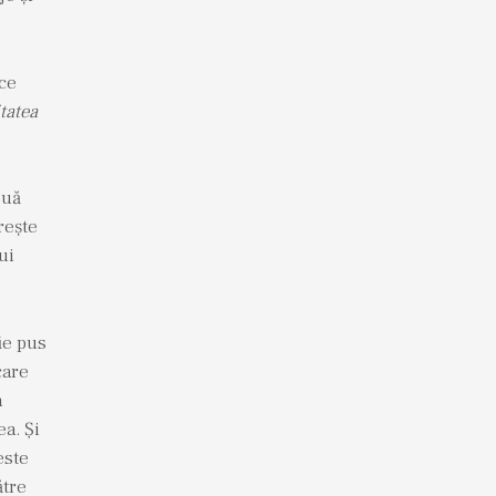
ice
tatea
ouă
rește
ui
fie pus
care
a
ea. Și
este
ătre