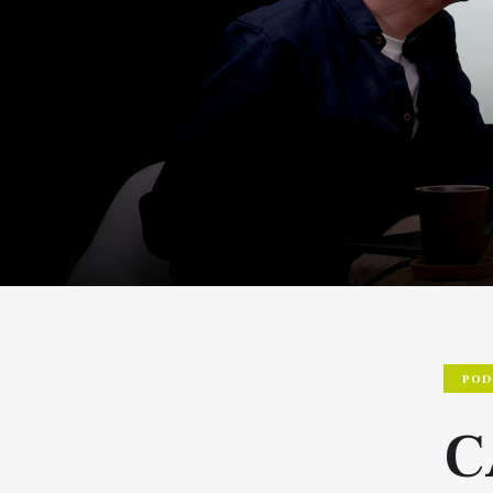
POD
C