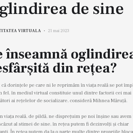
glindirea de sine
TITATEA VIRTUALA
21 mai 2023
e înseamnă oglindire
sfârșită din rețea?
 că dorințele pe care ni le reprimăm în viața reală se pot împl
n fel, în mediul virtual constituie unul dintre factorii cei mai
tori ai rețelelor de socializare, consideră Mihnea Măruță.
n viața reală, de pildă, ne disprețuim pe noi înșine sau avem
scăzut al stimei de sine, în rețea putem fi dezinvolți și chiar
anți. În rețea putem da la o parte multe dintre propriile bloca