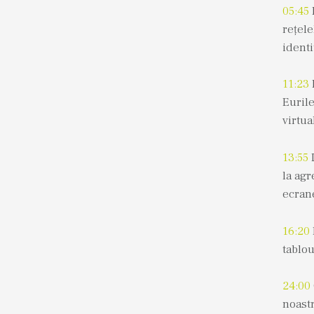
05:45
rețel
identi
11:23
Eurile
virtua
13:55
la ag
ecran
16:20
tablo
24:00
noastr