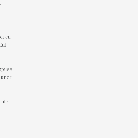
e
ici cu
Eul
ispuse
 unor
 ale