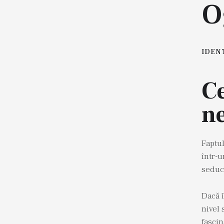
O
IDEN
C
ne
Faptul
într-u
seducă
Dacă î
nivel 
fascin