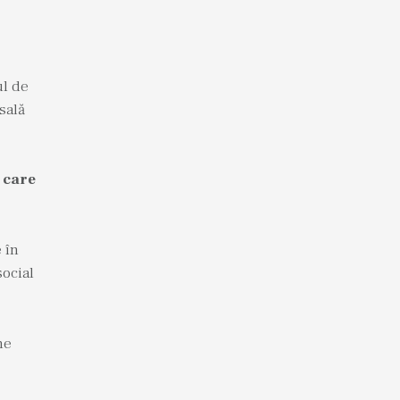
ul de
sală
e care
 în
social
ne