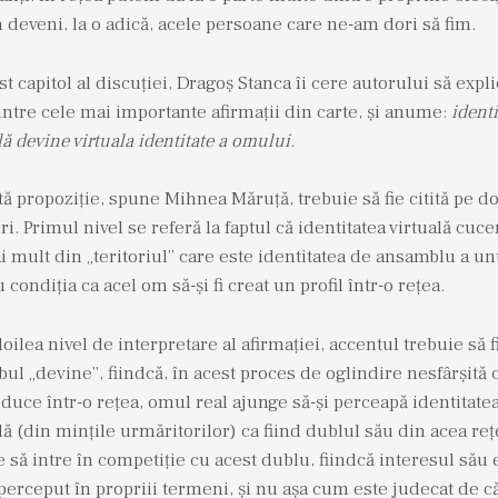
deveni, la o adică, acele persoane care ne-am dori să fim.
st capitol al discuției, Dragoș Stanca îi cere autorului să expl
ntre cele mai importante afirmații din carte, și anume:
identi
lă devine virtuala identitate a omului
.
ă propoziție, spune Mihnea Măruță, trebuie să fie citită pe d
ri. Primul nivel se referă la faptul că identitatea virtuală cuce
i mult din „teritoriul” care este identitatea de ansamblu a un
 condiția ca acel om să-și fi creat un profil într-o rețea.
doilea nivel de interpretare al afirmației, accentul trebuie să 
bul „devine”, fiindcă, în acest proces de oglindire nesfârșită 
duce într-o rețea, omul real ajunge să-și perceapă identitate
lă (din mințile urmăritorilor) ca fiind dublul său din acea reț
 să intre în competiție cu acest dublu, fiindcă interesul său 
 perceput în propriii termeni, și nu așa cum este judecat de c