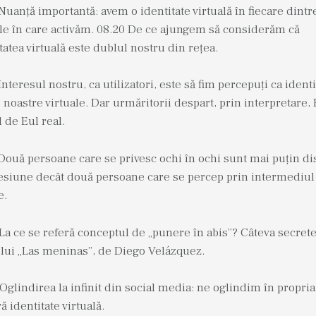
Nuanță importantă: avem o identitate virtuală în fiecare dintr
ele în care activăm. 08.20 De ce ajungem să considerăm că
tatea virtuală este dublul nostru din rețea.
Interesul nostru, ca utilizatori, este să fim percepuți ca ident
 noastre virtuale. Dar urmăritorii despart, prin interpretare, 
l de Eul real.
Două persoane care se privesc ochi în ochi sunt mai puțin d
resiune decât două persoane care se percep prin intermediul
e.
La ce se referă conceptul de „punere în abis”? Câteva secrete
ului „Las meninas”, de Diego Velázquez.
Oglindirea la infinit din social media: ne oglindim în propria
ă identitate virtuală.