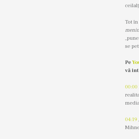
ceilalț
Tot în
menin
„puner
se pet
Pe
Yo
vă in
00:00
realit
media
04:19
Mihne