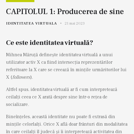
CAPITOLUL 1: Producerea de sine
IDENTITATEA VIRTUALA
21 mai 2023
Ce este identitatea virtuală?
Mihnea Măruță definește identitatea virtuală a unui
utilizator activ X ca fiind intersecția reprezentărilor
referitoare la X care se creează în mințile urmăritorilor lui
X (
followers
).
Altfel spus, identitatea virtuală ar fi cum interpretează
ceilalți ceea ce X arată despre sine într-o rețea de
socializare.
Bineînțeles, această identitate nu poate fi extrasă din
mințile celorlalți. Orice X află doar frânturi din modalitatea
în care ceilalți îl judecă și îi interpretează activitatea din