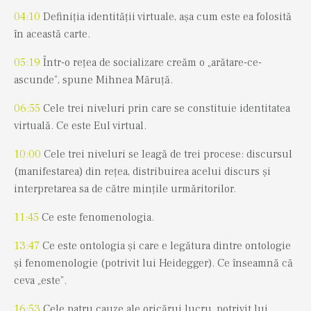
04:10
Definiția identității virtuale, așa cum este ea folosită
în această carte.
05:19
Într-o rețea de socializare creăm o „arătare-ce-
ascunde”, spune Mihnea Măruță.
06:55
Cele trei niveluri prin care se constituie identitatea
virtuală. Ce este Eul virtual.
10:00
Cele trei niveluri se leagă de trei procese: discursul
(manifestarea) din rețea, distribuirea acelui discurs și
interpretarea sa de către mințile urmăritorilor.
11:45
Ce este fenomenologia.
13:47
Ce este ontologia și care e legătura dintre ontologie
și fenomenologie (potrivit lui Heidegger). Ce înseamnă că
ceva „este”.
16:53
Cele patru cauze ale oricărui lucru, potrivit lui