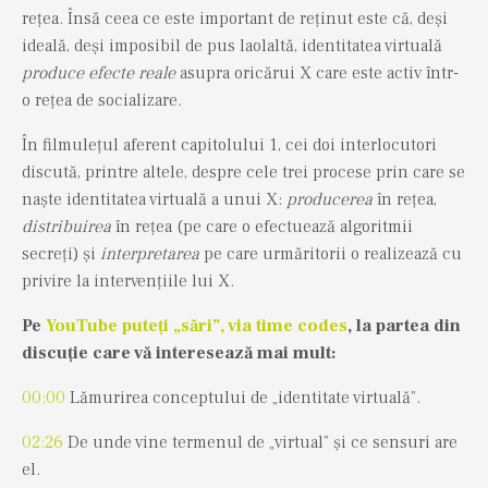
rețea. Însă ceea ce este important de reținut este că, deși
ideală, deși imposibil de pus laolaltă, identitatea virtuală
produce efecte reale
asupra oricărui X care este activ într-
o rețea de socializare.
În filmulețul aferent capitolului 1, cei doi interlocutori
discută, printre altele, despre cele trei procese prin care se
naște identitatea virtuală a unui X:
producerea
în rețea,
distribuirea
în rețea (pe care o efectuează algoritmii
secreți) și
interpretarea
pe care urmăritorii o realizează cu
privire la intervențiile lui X.
Pe
YouTube puteți „sări”, via time codes
, la partea din
discuție care vă interesează mai mult:
00:00
Lămurirea conceptului de „identitate virtuală”.
02:26
De unde vine termenul de „virtual” și ce sensuri are
el.