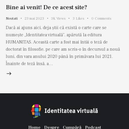
Bine ai venit! De ce acest site?
Noutati
23 mai 2023
3K
Views
3
Likes
0
Comments
Dacă ai ajuns aici, deja știi că există o carte care se
numește „Identitatea virtuală”, apărută la editura
HUMANITAS. Această carte a fost mai întâi o teză de
doctorat în filosofie, pe care am scris-o în decursul a nouă
luni, din vara anului 2020 până în primăvara lui 2021.
Înainte de teză însă, a…
Home
Despre
Cumpără
Podcast