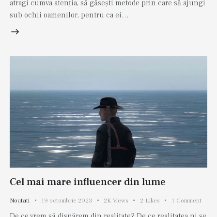
atragi cumva atenția, să găsești metode prin care să ajungi
sub ochii oamenilor, pentru ca ei…
Cel mai mare influencer din lume
Noutati
19 octombrie 2023
2K
Views
2
Likes
1
Comment
De ce vrem să dispărem din realitate? De ce realitatea ni se