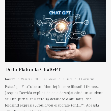
De la Platon la ChatGPT
Noutati
24 mai 2023
2K
Views
3
Likes
1
Comment
Există pe YouTube un filmuleț în care filosoful francez
Jacques Derrida explică de ce e deranjat când un student
sau un jurnalist îi cere să detalieze o anumită idee
folosind expresia „Could you elaborate (on)...?”. Această