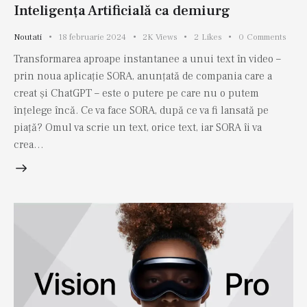
Inteligența Artificială ca demiurg
Noutati
18 februarie 2024
2K
Views
2
Likes
0
Comments
Transformarea aproape instantanee a unui text în video –
prin noua aplicație SORA, anunțată de compania care a
creat și ChatGPT – este o putere pe care nu o putem
înțelege încă. Ce va face SORA, după ce va fi lansată pe
piață? Omul va scrie un text, orice text, iar SORA îi va
crea…