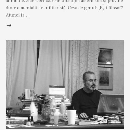
atitudine, zice Derrida, este una tipic americană și provine
dintr-o mentalitate utilitaristă. Ceva de genul: „Ești filosof?
Atunci ia…