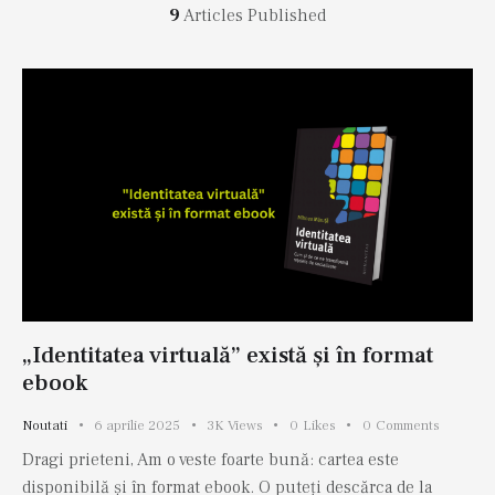
9
Articles Published
„Identitatea virtuală” există și în format
ebook
Noutati
6 aprilie 2025
3K
Views
0
Likes
0
Comments
Dragi prieteni, Am o veste foarte bună: cartea este
disponibilă și în format ebook. O puteți descărca de la